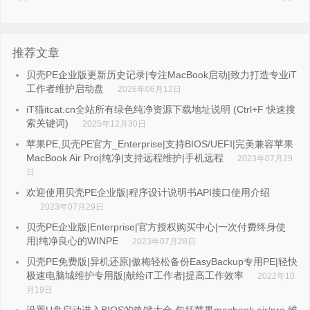
推荐文章
贝壳PE企业版更新历史记录|专注MacBook启动|致力打造专业iT
工作者维护启动盘
2026年06月12日
iT猫itcat.cn全站所有绿色纯净资源下载地址说明 (Ctrl+F 快速搜
索关键词)
2025年12月30日
苹果PE,贝壳PE官方_Enterprise|支持BIOS/UEFI|完美兼容苹果
MacBook Air Pro|纯净|支持远程维护|手机远程
2023年07月29
日
欢迎使用贝壳PE企业版|程序设计说明书API接口使用介绍
2023年07月29日
贝壳PE企业版|Enterprise|官方授权购买中心|一次付费终身使
用|纯净良心的WINPE
2023年07月28日
贝壳PE免费版|异机还原|傲梅轻松备份EasyBackup专用PE|轻快
极速电脑城维护专用版|献给iT工作者|提高工作效率
2022年10
月19日
设置U盘启动进入BIOS的热键大全,包括苹果macbook air/pro 维