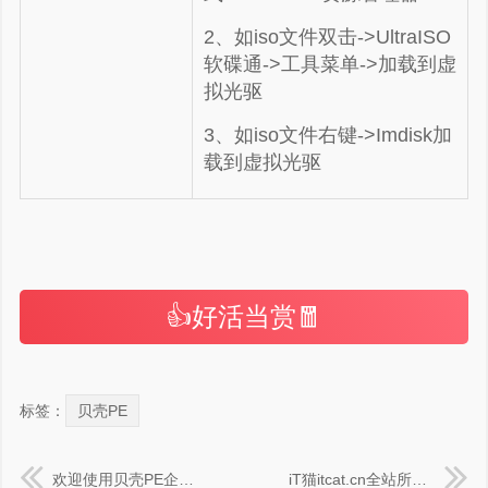
2、如iso文件双击->UltraISO
软碟通->工具菜单->加载到虚
拟光驱
3、如iso文件右键->Imdisk加
载到虚拟光驱
👍好活当赏🧧
标签：
贝壳PE
欢迎使用贝壳PE企业版|程序设计说明书API接口使用介绍
iT猫itcat.cn全站所有绿色纯净资源下载地址说明 (Ctrl+F 快速搜索关键词)