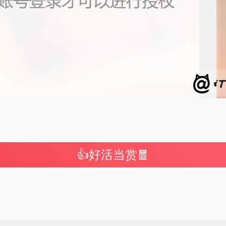
👍好活当赏🧧