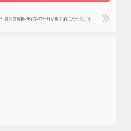
源管理器和保存/打开对话框中的主文件夹、图库和OneDrive图标（自用亲测有效，猛攻）