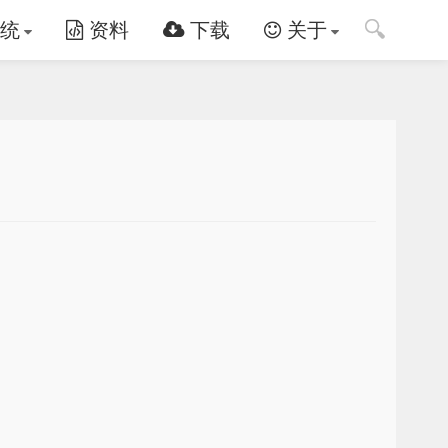
🔍
统
资料
下载
关于
。