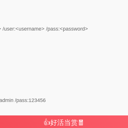
 /user:<username> /pass:<password>
admin /pass:123456
👍好活当赏🧧