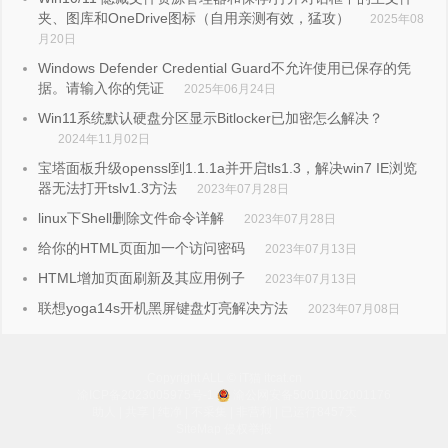
夹、图库和OneDrive图标（自用亲测有效，猛攻）
2025年08
月20日
Windows Defender Credential Guard不允许使用已保存的凭
据。请输入你的凭证
2025年06月24日
Win11系统默认硬盘分区显示Bitlocker已加密怎么解决？
2024年11月02日
宝塔面板升级openssl到1.1.1a并开启tls1.3，解决win7 IE浏览
器无法打开tslv1.3方法
2023年07月28日
linux下Shell删除文件命令详解
2023年07月28日
给你的HTML页面加一个访问密码
2023年07月13日
HTML增加页面刷新及其应用例子
2023年07月13日
联想yoga14s开机黑屏键盘灯亮解决方法
2023年07月08日
Copyright ALL © iT猫 itcat.cn
渝ICP备2023005975号-1
渝公网安备50010102001176
助人 | 共享 | 纯净 | 不采集 | 非营利
| 已运行8457天
SiteMap
侵权举报