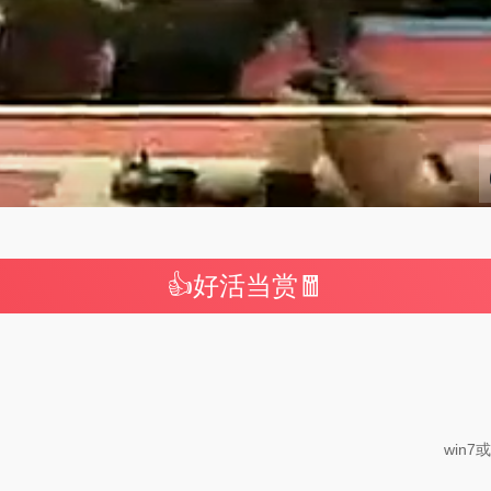
👍好活当赏🧧
win