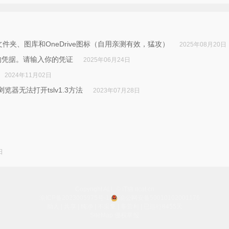
文件夹、图库和OneDrive图标（自用亲测有效，猛攻）
2025年08月20日
用已保存的凭据。请输入你的凭证
2025年06月24日
2024年11月02日
IE浏览器无法打开tslv1.3方法
2023年07月28日
日
Copyright ALL © iT猫 itcat.cn
渝ICP备2023005975号-1
渝公网安备50010102001176
助人 | 共享 | 纯净 | 不采集 | 非营利
| 已运行8455天
SiteMap
侵权举报