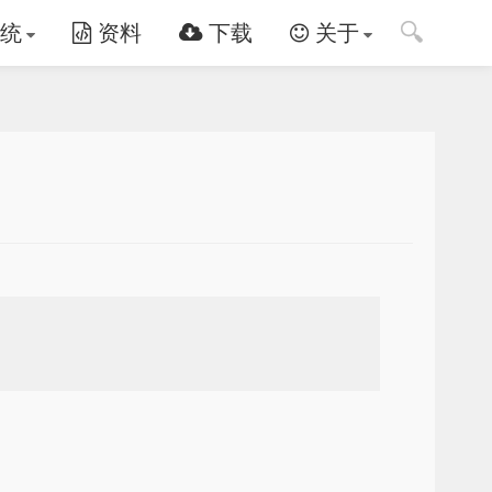
🔍
统
资料
下载
关于