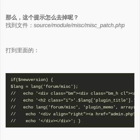
那么，这个提示怎么去掉呢？
找到文件：
source/module/misc/misc_patch.php
打到里面的：
if($newversion) {

$lang = lang('forum/misc');

//   echo '<div class="bm"><div class="bm_h cl"><a 
//   echo '<h2 class="i">'.$lang['plugin_title'].'</
//   echo lang('forum/misc', 'plugin_memo', array('n
谢谢赞赏
//    echo '<div align="right"><a href="admin.php?ac
（微信扫一扫或长按识别）
//    echo '</div></div>'; }