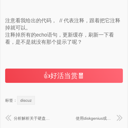
注意看我给出的代码， // 代表注释，跟着把它注释
掉就可以。
注释掉所有的echo语句，更新缓存，刷新一下看
看，是不是就没有那个提示了呢？
👍好活当赏🧧
标签：
discuz
分析解析关于硬盘定期发出的“滴滴嗒嗒”声音的问题，是什么情况
使用diskgenius或傲梅分区助手将磁盘MBR与GPT分区互转方法