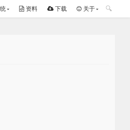
🔍
统
资料
下载
关于