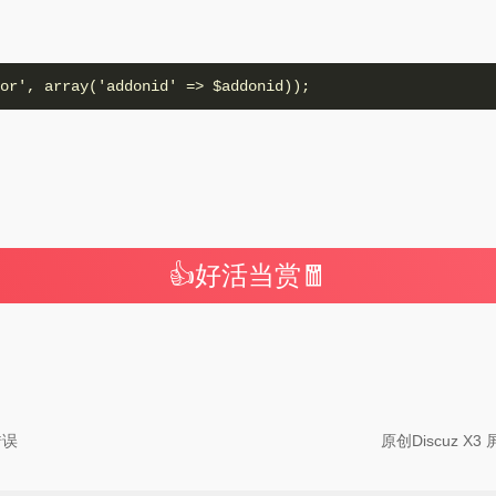
谢谢赞赏
or', array('addonid' => $addonid));
（微信扫一扫或长按识别）
👍好活当赏🧧
错误
原创Discuz X3 