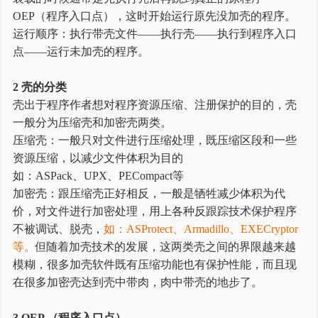
OEP（程序入口点），这时开始运行原先没加壳的程序。
运行顺序：执行带壳文件——执行壳——执行到程序入口
点——运行未加壳的程序。
2 壳的分类
壳出于程序作者想对程序资源压缩、注册保护的目的，壳
一般分为压缩壳和加密壳两类。
压缩壳：一般只对文件进行压缩处理，既压缩区段和一些
资源压缩，以减少文件体积为目的
如：ASPack、UPX、PECompact等
加密壳：跟压缩壳正好相反，一般是牺牲减少体积为代
价，对文件进行加密处理，用上各种反跟踪技术保护程序
不被调试、脱壳，
如：ASProtect、Armadillo、EXECryptor
等
。
但随着加壳技术的发展，这两类壳之间的界限越来越
模糊，很多加壳软件既有压缩功能也有保护性能，而且现
在很多加密壳达到壳中带肉，肉中带壳的地步了。
3 OEP （程序入口点）