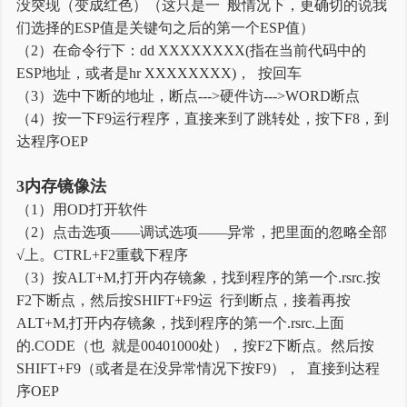
没突现（变成红色）（这只是一 般情况下，更确切的说我
们选择的ESP值是关键句之后的第一个ESP值）
（2）在命令行下：dd XXXXXXXX(指在当前代码中的
ESP地址，或者是hr XXXXXXXX)， 按回车
（3）选中下断的地址，断点--->硬件访--->WORD断点
（4）按一下F9运行程序，直接来到了跳转处，按下F8，到
达程序OEP
3内存镜像法
（1）用OD打开软件
（2）点击选项——调试选项——异常，把里面的忽略全部
√上。CTRL+F2重载下程序
（3）按ALT+M,打开内存镜象，找到程序的第一个.rsrc.按
F2下断点，然后按SHIFT+F9运 行到断点，接着再按
ALT+M,打开内存镜象，找到程序的第一个.rsrc.上面
的.CODE（也 就是00401000处），按F2下断点。然后按
SHIFT+F9（或者是在没异常情况下按F9）， 直接到达程
序OEP