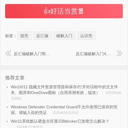
👍好活当赏🧧
标签：
脱壳
反汇编
破解入门
认识壳
反汇编破解入门简单认识动态调试工具OllyDBG
反汇编破解入门4,实战OllyDBG 单步跟踪法 脱壳,ASPack2.12
推荐文章
Win10/11 隐藏文件资源管理器和保存/打开对话框中的主文件
夹、图库和OneDrive图标（自用亲测有效，猛攻）
2025年08
月20日
Windows Defender Credential Guard不允许使用已保存的凭
据。请输入你的凭证
2025年06月24日
Win11系统默认硬盘分区显示Bitlocker已加密怎么解决？
2024年11月02日