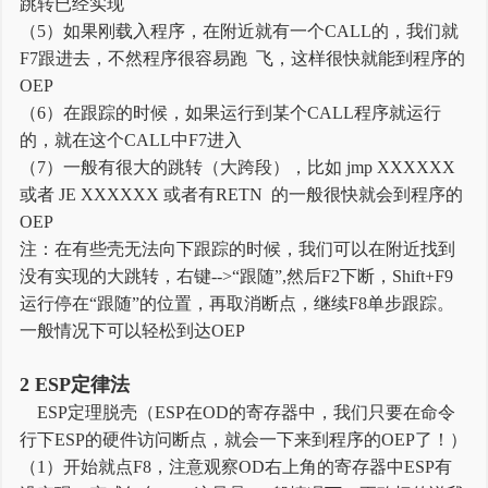
跳转已经实现
（5）如果刚载入程序，在附近就有一个CALL的，我们就
F7跟进去，不然程序很容易跑 飞，这样很快就能到程序的
OEP
（6）在跟踪的时候，如果运行到某个CALL程序就运行
的，就在这个CALL中F7进入
（7）一般有很大的跳转（大跨段），比如 jmp XXXXXX
或者 JE XXXXXX 或者有RETN 的一般很快就会到程序的
OEP
注：在有些壳无法向下跟踪的时候，我们可以在附近找到
谢谢赞赏
没有实现的大跳转，右键-->“跟随”,然后F2下断，Shift+F9
（微信扫一扫或长按识别）
运行停在“跟随”的位置，再取消断点，继续F8单步跟踪。
一般情况下可以轻松到达OEP
2 ESP定律法
ESP定理脱壳（ESP在OD的寄存器中，我们只要在命令
行下ESP的硬件访问断点，就会一下来到程序的OEP了！）
（1）开始就点F8，注意观察OD右上角的寄存器中ESP有