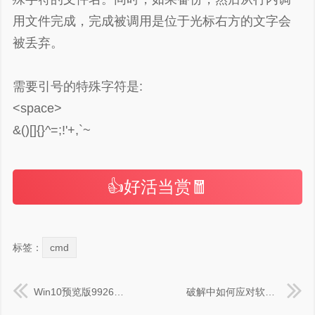
用文件完成，完成被调用是位于光标右方的文字会
被丢弃。
需要引号的特殊字符是:
<space>
&()[]{}^=;!'+,`~
👍好活当赏🧧
标签：
cmd
Win10预览版9926怎么开启spartan浏览器
破解中如何应对软件对vm虚拟机的检测,反虚拟机破解