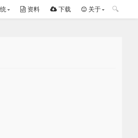
🔍
统
资料
下载
关于