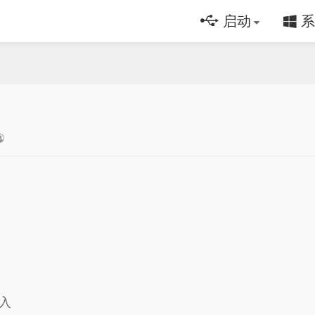
启动
系
加入