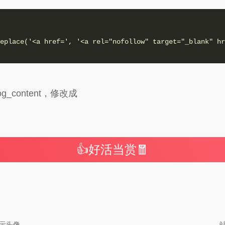
谢谢赞赏
eplace('<a href=', '<a rel="nofollow" target="_blank" hr
（微信扫一扫或长按识别）
og_content，修改成
👍好活当赏🧧
显示头像