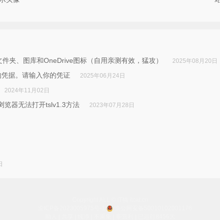
文件夹、图库和OneDrive图标（自用亲测有效，猛攻）
2025年08月20日
用已保存的凭据。请输入你的凭证
2025年06月24日
2024年11月02日
IE浏览器无法打开tslv1.3方法
2023年07月28日
日
Copyright ALL © iT猫 itcat.cn
渝ICP备2023005975号-1
渝公网安备50010102001176
助人 | 共享 | 纯净 | 不采集 | 非营利
| 已运行8456天