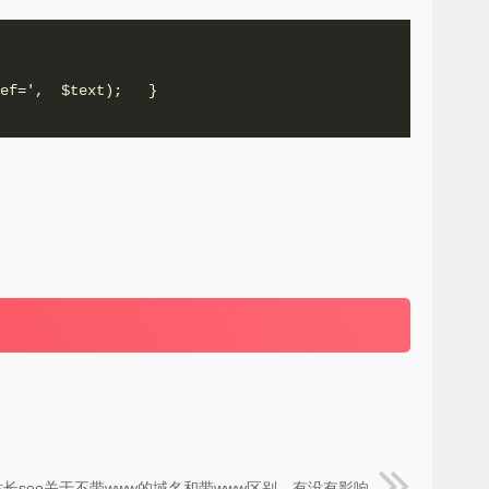
ef=',  $text);   }

站长seo关于不带www的域名和带www区别，有没有影响