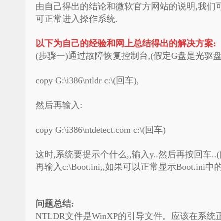
由自己得出的结论和微软官方网站的说明,我们可
可正常进入操作系统.
以下为自己的经验和网上总结得出的解决方案:
(步骤一)通过故障恢复控制台,(假定G盘是光驱盘
copy G:\i386\ntldr c:\(回车),
然后再输入:
copy G:\i386\ntdetect.com c:\(回车)
这时,系统要提示个什么,,输入y..然后再按回车.
再输入c:\Boot.ini,,如果可以正常显示Boot.i
问题总结:
NTLDR文件是WinXP的引导文件。应该在系