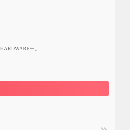
EHARDWARE中。