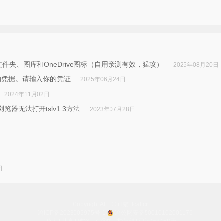
文件夹、图库和OneDrive图标（自用亲测有效，猛攻）
2025年08月20日
用已保存的凭据。请输入你的凭证
2025年06月24日
2024年11月02日
IE浏览器无法打开tslv1.3方法
2023年07月28日
日
Copyright ALL © iT猫 itcat.cn
渝ICP备2023005975号-1
渝公网安备50010102001176