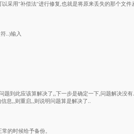
以采用"补偿法"进行修复,也就是将原来丢失的那个文件
谢谢赞赏
（微信扫一扫或长按识别）
符..)输入
.(问题到此应该算解决了,,下一步是确定一下,问题解决没有.
ni中的信息,,则重启,,则说明问题算是解决了..
统正常的时候给予备份。