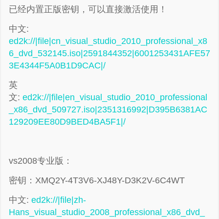
已经内置正版密钥，可以直接激活使用！
中文:
ed2k://|file|cn_visual_studio_2010_professional_x8
6_dvd_532145.iso|2591844352|6001253431AFE57
3E4344F5A0B1D9CAC|/
英
文:
ed2k://|file|en_visual_studio_2010_professional
_x86_dvd_509727.iso|2351316992|D395B6381AC
129209EE80D9BED4BA5F1|/
vs2008专业版：
密钥：XMQ2Y-4T3V6-XJ48Y-D3K2V-6C4WT
中文:
ed2k://|file|zh-
Hans_visual_studio_2008_professional_x86_dvd_