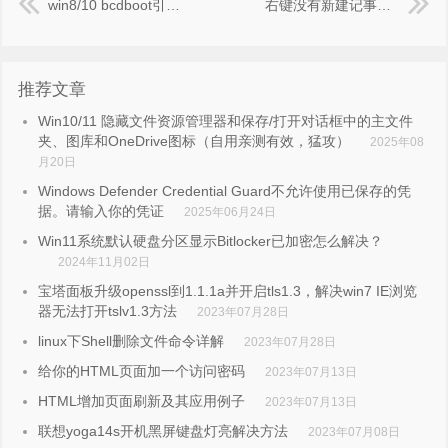
win8/10 bcdboot引导修复命令的原理和使用方法
右键没有新建记事本怎么办 两种恢复右键新建记事本菜单选项的方法图解
推荐文章
Win10/11 隐藏文件资源管理器和保存/打开对话框中的主文件
夹、图库和OneDrive图标（自用亲测有效，猛攻）
2025年08
月20日
Windows Defender Credential Guard不允许使用已保存的凭
据。请输入你的凭证
2025年06月24日
Win11系统默认硬盘分区显示Bitlocker已加密怎么解决？
2024年11月02日
宝塔面板升级openssl到1.1.1a并开启tls1.3，解决win7 IE浏览
器无法打开tslv1.3方法
2023年07月28日
linux下Shell删除文件命令详解
2023年07月28日
给你的HTML页面加一个访问密码
2023年07月13日
HTML增加页面刷新及其应用例子
2023年07月13日
联想yoga14s开机黑屏键盘灯亮解决方法
2023年07月08日