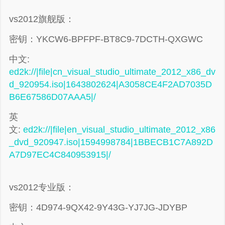
vs2012旗舰版：
密钥：YKCW6-BPFPF-BT8C9-7DCTH-QXGWC
中文:
ed2k://|file|cn_visual_studio_ultimate_2012_x86_dv
d_920954.iso|1643802624|A3058CE4F2AD7035D
B6E67586D07AAA5|/
英
文:
ed2k://|file|en_visual_studio_ultimate_2012_x86
_dvd_920947.iso|1594998784|1BBECB1C7A892D
A7D97EC4C840953915|/
vs2012专业版：
密钥：4D974-9QX42-9Y43G-YJ7JG-JDYBP