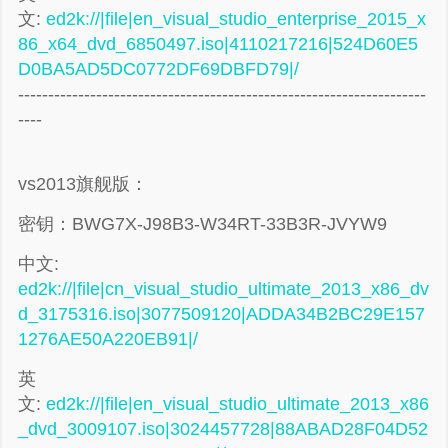
文:
ed2k://|file|en_visual_studio_enterprise_2015_x
86_x64_dvd_6850497.iso|4110217216|524D60E5
D0BA5AD5DC0772DF69DBFD79|/
--------------------------------------------------------------------
----
vs2013旗舰版：
密钥：BWG7X-J98B3-W34RT-33B3R-JVYW9
中文:
ed2k://|file|cn_visual_studio_ultimate_2013_x86_dv
d_3175316.iso|3077509120|ADDA34B2BC29E157
1276AE50A220EB91|/
英
文:
ed2k://|file|en_visual_studio_ultimate_2013_x86
_dvd_3009107.iso|3024457728|88ABAD28F04D52