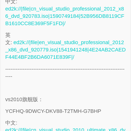
中文:
ed2k://|file|cn_visual_studio_professional_2012_x8
6_dvd_920783.iso|1590749184|52B956DB8119CF
B1610CC8E369F5F1FD|/
英
文:
ed2k://|file|en_visual_studio_professional_2012
_x86_dvd_920779.iso|1541941248|4E24AB2CAED
F44E4BF2B6DA6071E839F|/
--------------------------------------------------------------------
----
vs2010旗舰版：
YCFHQ-9DWCY-DKV88-T2TMH-G7BHP
中文:
ed2k://|file|cn_visual_studio_2010_ultimate_x86_dv