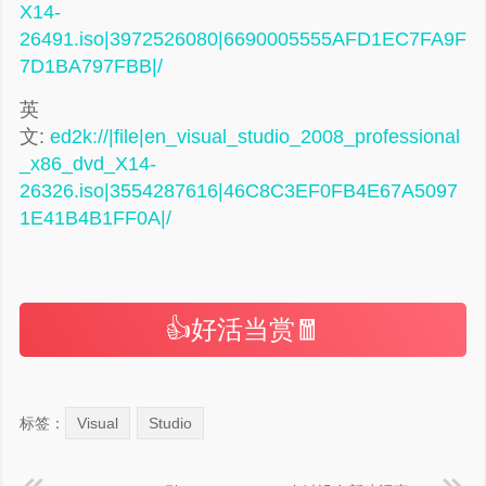
X14-
26491.iso|3972526080|6690005555AFD1EC7FA9F
7D1BA797FBB|/
英
文:
ed2k://|file|en_visual_studio_2008_professional
_x86_dvd_X14-
26326.iso|3554287616|46C8C3EF0FB4E67A5097
1E41B4B1FF0A|/
👍好活当赏🧧
标签：
Visual
Studio