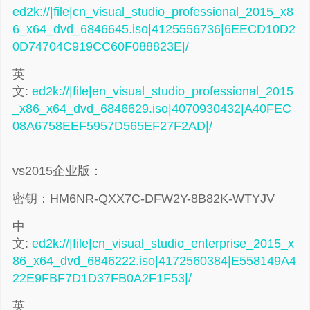
ed2k://|file|cn_visual_studio_professional_2015_x8
6_x64_dvd_6846645.iso|4125556736|6EECD10D2
0D74704C919CC60F088823E|/
英
文:
ed2k://|file|en_visual_studio_professional_2015
_x86_x64_dvd_6846629.iso|4070930432|A40FEC
08A6758EEF5957D565EF27F2AD|/
vs2015企业版：
密钥：HM6NR-QXX7C-DFW2Y-8B82K-WTYJV
中
文:
ed2k://|file|cn_visual_studio_enterprise_2015_x
86_x64_dvd_6846222.iso|4172560384|E558149A4
22E9FBF7D1D37FB0A2F1F53|/
英