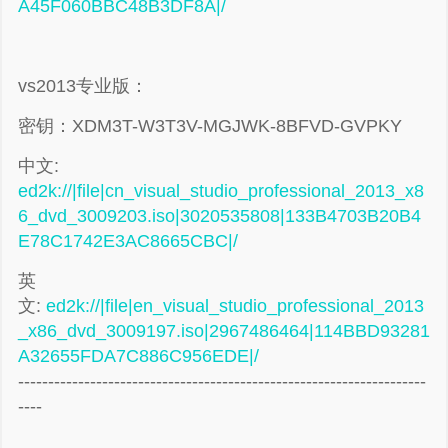
A45F060BBC48B3DF8A|/
vs2013专业版：
密钥：XDM3T-W3T3V-MGJWK-8BFVD-GVPKY
中文:
ed2k://|file|cn_visual_studio_professional_2013_x8
6_dvd_3009203.iso|3020535808|133B4703B20B4
E78C1742E3AC8665CBC|/
英
文:
ed2k://|file|en_visual_studio_professional_2013
_x86_dvd_3009197.iso|2967486464|114BBD93281
A32655FDA7C886C956EDE|/
--------------------------------------------------------------------
谢谢赞赏
----
（微信扫一扫或长按识别）